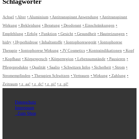
Schlagwörter
Achsel
Alter
Aluminium
Antitranspirant Anwendung
Antitranspirant
Wirkung
Bekleidung
Beratung
Deodorant
Einschränkungen
Empfehlung
Erfolg
Funktion
Gesicht
Gesundheit
Hautreizungen
hidry
Hyperhidrose
Inhaltsstoffe
Iontophoresegerät
Iontophorese
Therapie
Iontophorese Wirkung
JV Cosmetics
Kontraindikationen
Kopf
Kopfhaut
Körpergeruch
Körperregion
Lebensumstände
Pausieren
Pflegeprodukte
Qualität
Saalio
Schwitzen Infos
Sicherheit
Strom
Stromempfinden
Therapien Schwitzen
Vertrauen
Wirkung
Zahlung
Zeitraum
z_aa!
z_dc!
z_pi!
z_pl!
Datenschutz
Impressum
Zum Shop