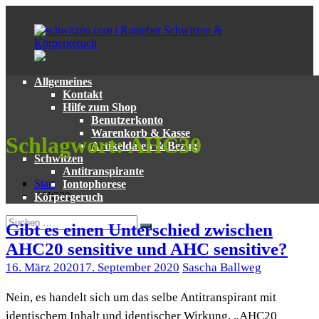
Zum
Inhalt
springen
Allgemeines
schwitzen.com
Ratgeber
Kontakt
|
zum
Hilfe zum Shop
Ratgeber
Thema
Benutzerkonto
Schwitzen
Schwitzen
Warenkorb & Kasse
Schlagwort:
AHC30
&
und
Artikeldaten & Bezug
Körpergeruch
Körpergeruch
Schwitzen
Antitranspirante
Start
Iontophorese
AHC30
Körpergeruch
Suchen
Gibt es einen Unterschied zwischen
Suchen
nach:
AHC20 sensitive und AHC sensitive?
16. März 2020
17. September 2020
Sascha Ballweg
Nein, es handelt sich um das selbe Antitranspirant mit
identischem Inhalt und identischer Wirkung. „AHC20