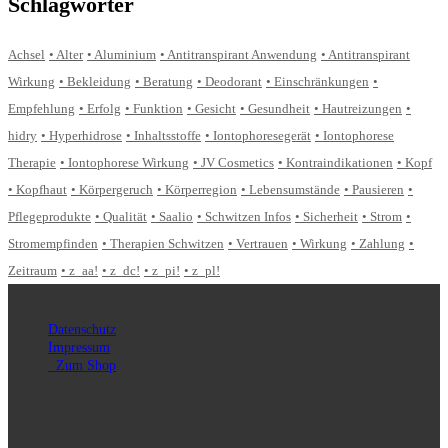
Schlagwörter
Achsel
Alter
Aluminium
Antitranspirant Anwendung
Antitranspirant
Wirkung
Bekleidung
Beratung
Deodorant
Einschränkungen
Empfehlung
Erfolg
Funktion
Gesicht
Gesundheit
Hautreizungen
hidry
Hyperhidrose
Inhaltsstoffe
Iontophoresegerät
Iontophorese
Therapie
Iontophorese Wirkung
JV Cosmetics
Kontraindikationen
Kopf
Kopfhaut
Körpergeruch
Körperregion
Lebensumstände
Pausieren
Pflegeprodukte
Qualität
Saalio
Schwitzen Infos
Sicherheit
Strom
Stromempfinden
Therapien Schwitzen
Vertrauen
Wirkung
Zahlung
Zeitraum
z_aa!
z_dc!
z_pi!
z_pl!
Datenschutz
Impressum
Zum Shop