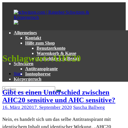
Zum
Inhalt
springen
Allgemeines
schwitzen.com
Ratgeber
Kontakt
|
zum
Hilfe zum Shop
Ratgeber
Thema
Benutzerkonto
Schwitzen
Schwitzen
Warenkorb & Kasse
Schlagwort:
AHC20
&
und
Artikeldaten & Bezug
Körpergeruch
Körpergeruch
Schwitzen
Antitranspirante
Start
Iontophorese
AHC20
Körpergeruch
Suchen
Gibt es einen Unterschied zwischen
Suchen
nach:
AHC20 sensitive und AHC sensitive?
16. März 2020
17. September 2020
Sascha Ballweg
Nein, es handelt sich um das selbe Antitranspirant mit
identischem Inhalt und identischer Wirkung. „AHC20