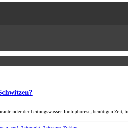
Schwitzen?
irante oder der Leitungswasser-Iontophorese, benötigen Zeit, 
en
,
z_sm!
,
Zeitpunkt
,
Zeitraum
,
Zyklus