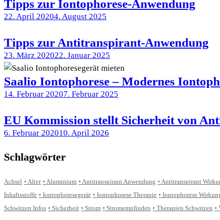
Tipps zur Iontophorese-Anwendung
22. April 2020
4. August 2025
Tipps zur Antitranspirant-Anwendung
23. März 2020
22. Januar 2025
Saalio Iontophorese – Modernes Iontoph
14. Februar 2020
7. Februar 2025
EU Kommission stellt Sicherheit von Anti
6. Februar 2020
10. April 2026
Schlagwörter
Achsel
Alter
Aluminium
Antitranspirant Anwendung
Antitranspirant Wirk
Inhaltsstoffe
Iontophoresegerät
Iontophorese Therapie
Iontophorese Wirkun
Schwitzen Infos
Sicherheit
Strom
Stromempfinden
Therapien Schwitzen