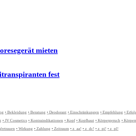
oresegerät mieten
transpiranten fest
ung
Bekleidung
Beratung
Deodorant
Einschränkungen
Empfehlung
Erfol
g
JV Cosmetics
Kontraindikationen
Kopf
Kopfhaut
Körpergeruch
Körper
Vertrauen
Wirkung
Zahlung
Zeitraum
z_aa!
z_dc!
z_pi!
z_pl!