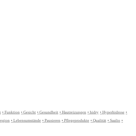
g
Funktion
Gesicht
Gesundheit
Hautreizungen
hidry
Hyperhidrose
region
Lebensumstände
Pausieren
Pflegeprodukte
Qualität
Saalio