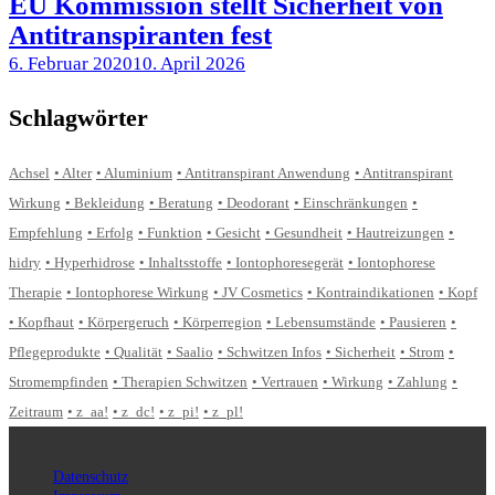
EU Kommission stellt Sicherheit von
Antitranspiranten fest
6. Februar 2020
10. April 2026
Schlagwörter
Achsel
Alter
Aluminium
Antitranspirant Anwendung
Antitranspirant
Wirkung
Bekleidung
Beratung
Deodorant
Einschränkungen
Empfehlung
Erfolg
Funktion
Gesicht
Gesundheit
Hautreizungen
hidry
Hyperhidrose
Inhaltsstoffe
Iontophoresegerät
Iontophorese
Therapie
Iontophorese Wirkung
JV Cosmetics
Kontraindikationen
Kopf
Kopfhaut
Körpergeruch
Körperregion
Lebensumstände
Pausieren
Pflegeprodukte
Qualität
Saalio
Schwitzen Infos
Sicherheit
Strom
Stromempfinden
Therapien Schwitzen
Vertrauen
Wirkung
Zahlung
Zeitraum
z_aa!
z_dc!
z_pi!
z_pl!
Datenschutz