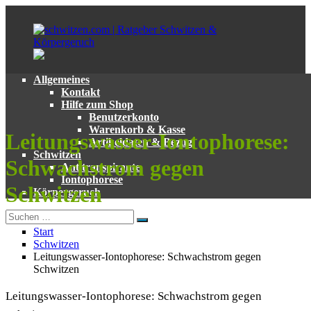
Zum
Inhalt
springen
Allgemeines
schwitzen.com
Ratgeber
Kontakt
|
zum
Hilfe zum Shop
Ratgeber
Thema
Benutzerkonto
Schwitzen
Schwitzen
Warenkorb & Kasse
Leitungswasser-Iontophorese:
&
und
Artikeldaten & Bezug
Körpergeruch
Körpergeruch
Schwitzen
Schwachstrom gegen
Antitranspirante
Iontophorese
Schwitzen
Körpergeruch
Suchen
Suchen
nach:
Start
Schwitzen
Leitungswasser-Iontophorese: Schwachstrom gegen
Schwitzen
Leitungswasser-Iontophorese: Schwachstrom gegen