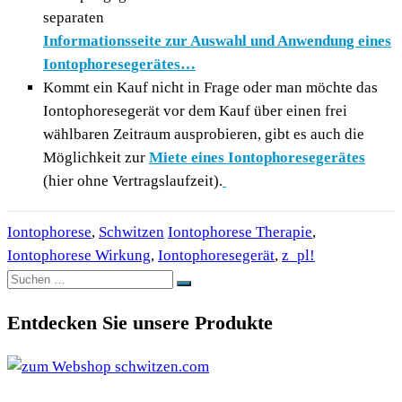
separaten
Informationsseite zur Auswahl und Anwendung eines
Iontophoresegerätes…
Kommt ein Kauf nicht in Frage oder man möchte das
Iontophoresegerät vor dem Kauf über einen frei
wählbaren Zeitraum ausprobieren, gibt es auch die
Möglichkeit zur
Miete eines Iontophoresegerätes
(hier ohne Vertragslaufzeit).
Iontophorese
,
Schwitzen
Iontophorese Therapie
,
Iontophorese Wirkung
,
Iontophoresegerät
,
z_pl!
Suchen
Suchen
nach:
Entdecken Sie unsere Produkte