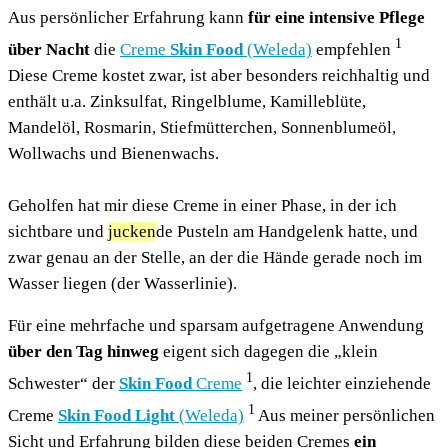
Aus persönlicher Erfahrung kann
für eine intensive Pflege
1
über Nacht
die
Creme
Skin Food
(Weleda)
empfehlen
Diese Creme kostet zwar, ist aber besonders reichhaltig und
enthält u.a. Zinksulfat, Ringelblume, Kamilleblüte,
Mandelöl, Rosmarin, Stiefmütterchen, Sonnenblumeöl,
Wollwachs und Bienenwachs.
Geholfen hat mir diese Creme in einer Phase, in der ich
sichtbare und
jucken
de Pusteln am Handgelenk hatte, und
zwar genau an der Stelle, an der die Hände gerade noch im
Wasser liegen (der Wasserlinie).
Für eine mehrfache und sparsam aufgetragene Anwendung
über den Tag hinweg
eigent sich dagegen die „klein
1
Schwester“ der
Skin Food
Creme
, die leichter einziehende
1
Creme
Skin Food Light
(Weleda)
Aus meiner persönlichen
Sicht und Erfahrung bilden diese beiden Cremes
ein