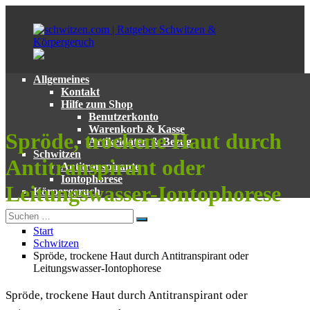
Zum
Inhalt
springen
Allgemeines
schwitzen.com
Ratgeber
Kontakt
|
zum
Hilfe zum Shop
Ratgeber
Thema
Benutzerkonto
Schwitzen
Schwitzen
Warenkorb & Kasse
Spröde, trockene Haut durch
&
und
Artikeldaten & Bezug
Körpergeruch
Körpergeruch
Schwitzen
Antitranspirant oder
Antitranspirante
Iontophorese
Leitungswasser-Iontophorese
Körpergeruch
Suchen
Suchen
nach:
Start
Schwitzen
Spröde, trockene Haut durch Antitranspirant oder
Leitungswasser-Iontophorese
Spröde, trockene Haut durch Antitranspirant oder