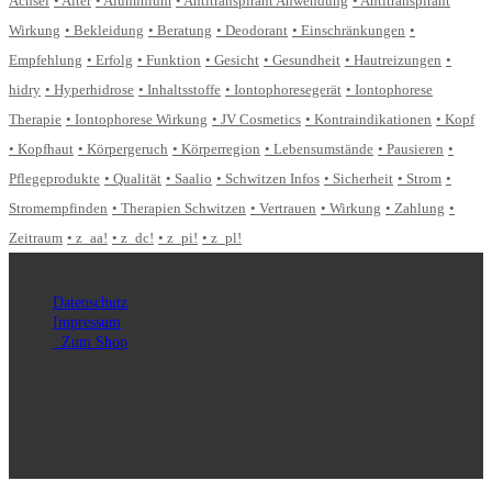
Achsel
Alter
Aluminium
Antitranspirant Anwendung
Antitranspirant
Wirkung
Bekleidung
Beratung
Deodorant
Einschränkungen
Empfehlung
Erfolg
Funktion
Gesicht
Gesundheit
Hautreizungen
hidry
Hyperhidrose
Inhaltsstoffe
Iontophoresegerät
Iontophorese
Therapie
Iontophorese Wirkung
JV Cosmetics
Kontraindikationen
Kopf
Kopfhaut
Körpergeruch
Körperregion
Lebensumstände
Pausieren
Pflegeprodukte
Qualität
Saalio
Schwitzen Infos
Sicherheit
Strom
Stromempfinden
Therapien Schwitzen
Vertrauen
Wirkung
Zahlung
Zeitraum
z_aa!
z_dc!
z_pi!
z_pl!
Datenschutz
Impressum
Zum Shop