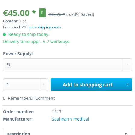
€45.00 *
€47.76 *
(5.78% Saved)
Content:
1 pc.
Prices incl. VAT
plus shipping costs
Ready to ship today,
Delivery time appr. 5-7 workdays
Power Supply:
Add to
shopping cart
Remember
Comment
Order number:
1217
Manufacturer:
Saalmann medical
Description