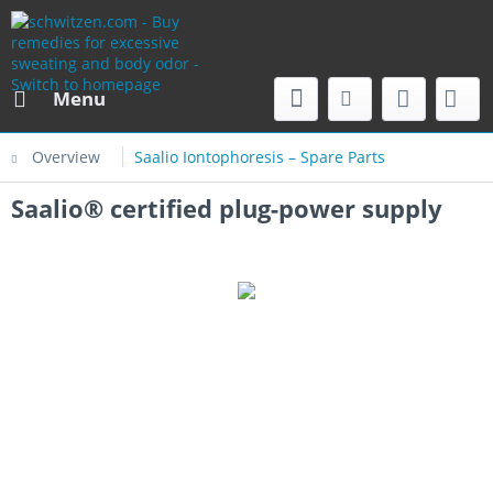
Menu
Overview
Saalio Iontophoresis – Spare Parts
Saalio® certified plug-power supply