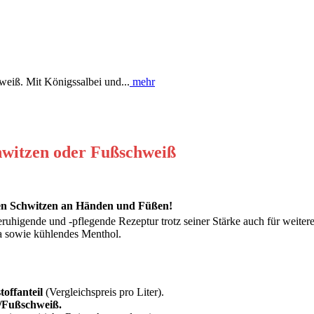
eiß. Mit Königssalbei und...
mehr
nigssalbei und Echter Aloe.
hwitzen oder Fußschweiß
egen Schwitzen an Händen und Füßen!
eruhigende und -pflegende Rezeptur trotz seiner Stärke auch für weiter
a sowie kühlendes Menthol.
offanteil
(Vergleichspreis pro Liter).
-/Fußschweiß.