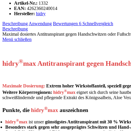
Artikel-Nr.:
1332
EAN:
4262360240014
Hersteller:
hidry
Beschreibung
Anwendung
Bewertungen
6
Schnellvergleich
Beschreibung
Maximal dosiertes Antitranspirant gegen Handschwitzen oder Fußschw
Menü schließen
Maximal dosiertes Antitranspirant gegen Handschwitzen oder Fußschweiß. Mit Kö
®
hidry
max Antitranspirant gegen Handsc
Maximale Dosierung:
Extrem hoher Wirkstoffanteil, speziell g
®
Weitere Körperregionen:
hidry
max
eignet sich durch seine hautb
schweißlindernde und pflegende Extrakt des Königssalbeis, Aloe Ver
®
Punkte, die
hidry
max
auszeichnen
®
hidry
max
ist unser
günstigstes Antitranspirant mit 30 % Wirkst
Besonders stark gegen sehr ausgeprägtes Schwitzen und Hand