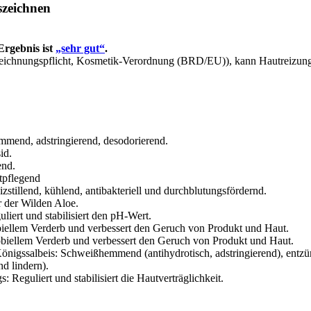
szeichnen
Ergebnis ist
„sehr gut“
.
chnungspflicht, Kosmetik-Verordnung (BRD/EU)), kann Hautreizung
end, adstringierend, desodorierend.
id.
end.
tpflegend
izstillend, kühlend, antibakteriell und durchblutungsfördernd.
r der Wilden Aloe.
uliert und stabilisiert den pH-Wert.
iellem Verderb und verbessert den Geruch von Produkt und Haut.
obiellem Verderb und verbessert den Geruch von Produkt und Haut.
Königssalbeis: Schweißhemmend (antihydrotisch, adstringierend), entz
d lindern).
Reguliert und stabilisiert die Hautverträglichkeit.