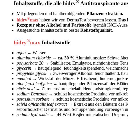
®
Inhaltsstoffe, die alle hidry
Antitranspirante au
Mit pflegenden und hautberuhigenden
Pflanzenextrakten.
®
hidry
max
haben wir von DermaTest bewerten lassen.
Das 
Rezeptur ohne Alkohol und Farbstoffe
(gemäß INCI-Auszei
Ausgesuchte Inhaltsstoffe in bester
Rohstoffqualität.
®
hidry
max
Inhaltsstoffe
aqua
→
Wasser
aluminum chloride
→ ca. 30 %
Aluminiumsalze: Schweißhemm
polysorbate 20
→
Stabilisator, Emulgator, nichtionisches Tens
glycerin
→
hautpflegend, feuchtigkeitsspendend, weichmach
propylene glycol
→
zweiwertiger Alkohol: feuchthaltend, hau
menthol
→
Wirkstoff der Minze: Erfrischend, lindernd, juckre
aloe ferox leaf juice
→
hautpflegender Pflanzensaft der Blätte
citric acid
→
Zitronensäure: chelatbildend, adstringierend, reg
sodium Benzoate
→
schützt kosmetische Produkte vor mikrob
potassium sorbate
→
schützt kosmetische Produkte vor mikr
salvia officinalis leaf extract
→
Extrakt aus den Blättern des 
seborrhoischer Dermatitis und Schuppenbildung vorbeugen un
sodium hydroxide
→
pH-Wert-Regler mineralischen Ursprungs: 