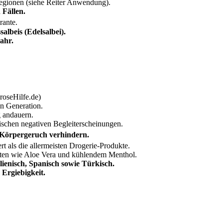
egionen (siehe Reiter Anwendung).
 Fällen.
rante.
salbeis (Edelsalbei).
ahr.
oseHilfe.de)
en Generation.
 andauern.
ischen negativen Begleiterscheinungen.
Körpergeruch verhindern.
ert als die allermeisten Drogerie-Produkte.
ten wie Aloe Vera und kühlendem Menthol.
lienisch, Spanisch sowie Türkisch.
Ergiebigkeit.