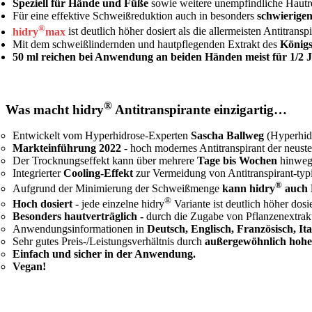
Speziell für Hände und Füße
sowie weitere unempfindliche Hautr
Für eine effektive Schweißreduktion auch in besonders
schwierigen
®
hidry
max
ist deutlich höher dosiert als die allermeisten Antitranspi
Mit dem schweißlindernden und hautpflegenden Extrakt des
Königs
50 ml reichen bei Anwendung an beiden Händen meist für 1/2 J
®
Was macht hidry
Antitranspirante einzigartig…
Entwickelt vom Hyperhidrose-Experten
Sascha Ballweg
(Hyperhidr
Markteinführung 2022
- hoch modernes Antitranspirant der neust
Der Trocknungseffekt kann über mehrere
Tage bis Wochen
hinweg
Integrierter
Cooling-Effekt
zur Vermeidung von Antitranspirant-typ
®
Aufgrund der Minimierung der Schweißmenge
kann hidry
auch 
®
Hoch dosiert -
jede einzelne hidry
Variante ist deutlich höher dosi
Besonders hautverträglich -
durch die Zugabe von Pflanzenextrak
Anwendungsinformationen in
Deutsch, Englisch, Französisch, Ita
Sehr gutes Preis-/Leistungsverhältnis durch
außergewöhnlich hohe 
Einfach und sicher in der Anwendung.
Vegan!